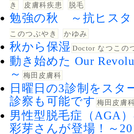
き
皮膚科疾患
脱毛
勉強の秋 ～抗ヒス
このつぶやき
かゆみ
秋から保湿
Doctor なつこ
動き始めた Our Rev
～
梅田皮膚科
日曜日の3診制をスタ
診察も可能です
梅田皮膚
男性型脱毛症（AGA
彩芽さんが登場！～201