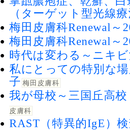
掌蹠膿疱症、乾癬、白
（ターゲット型光線療
梅田皮膚科Renewal～2
梅田皮膚科Renewal～2
時代は変わる～ニキビ
私にとっての特別な場所
子
梅田皮膚科
我が母校～三国丘高校 
皮膚科
RAST（特異的IgE）