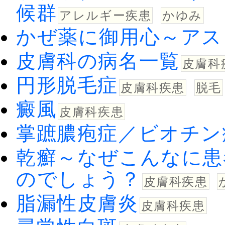
候群
アレルギー疾患
かゆみ
かぜ薬に御用心～アス
皮膚科の病名一覧
皮膚科
円形脱毛症
皮膚科疾患
脱毛
癜風
皮膚科疾患
掌蹠膿疱症／ビオチン
乾癬～なぜこんなに患
のでしょう？
皮膚科疾患
脂漏性皮膚炎
皮膚科疾患