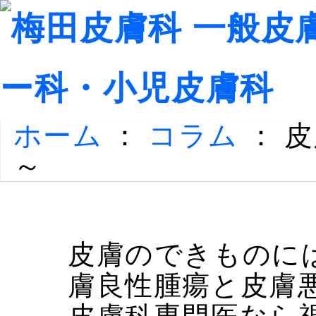
ホーム
：
コラム
： 
～
皮膚のできものに
膚良性腫瘍と皮膚