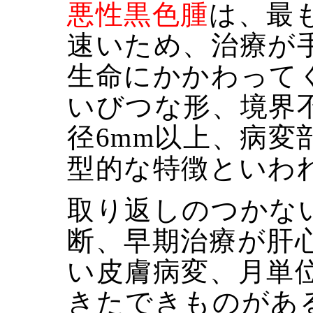
悪性黒色腫
は、最
速いため、治療が
生命にかかわって
いびつな形、境界
径6mm以上、病変
型的な特徴といわ
取り返しのつかな
断、早期治療が肝
い皮膚病変、月単
きたできものがあ