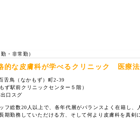
常勤・非常勤）
格的な皮膚科が学べるクリニック 医療法人
 中百舌鳥（なかもず）町2-39
かもず駅前クリニックセンター５階）
番出口スグ
ッフ総数20人以上で、各年代層がバランスよく在籍し、
長期勤務していただける方、そして何より皮膚科を真剣