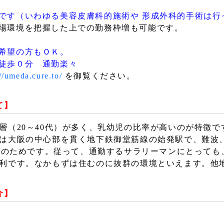
です（いわゆる美容皮膚科的施術や 形成外科的手術は行
場環境を把握した上での勤務枠増も可能です。
希望の方もＯＫ。
徒歩０分 通勤楽々
://umeda.cure.to/
を御覧ください。
て】
層（20～40代）が多く、乳幼児の比率が高いのが特徴
は大阪の中心部を貫く地下鉄御堂筋線の始発駅で、難波
立地のためです。従って、通勤するサラリーマンにとって
利です。なかもずは住むのに抜群の環境といえます。他
介】