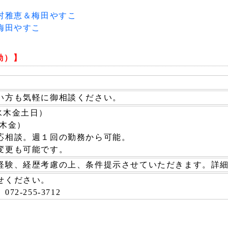
西村雅恵＆梅田やすこ
 梅田やすこ
勤）】
い方も気軽に御相談ください。
月火水木金土日）
月火木金）
応相談。週１回の勤務から可能。
変更も可能です。
経験、経歴考慮の上、条件提示させていただきます。詳
せください。
2-255-3712