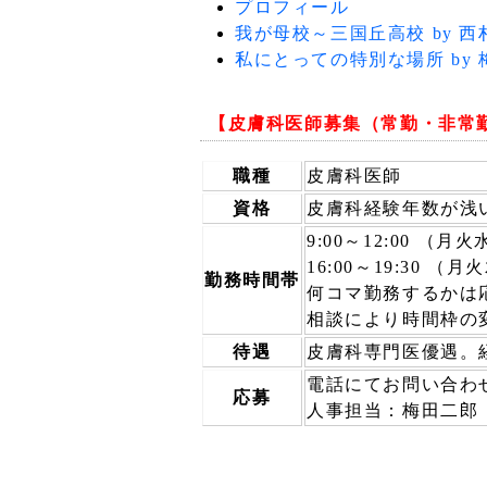
プロフィール
我が母校～三国丘高校 by 
私にとっての特別な場所 by
【皮膚科医師募集（常勤・非常
職種
皮膚科医師
資格
皮膚科経験年数が浅
9:00～12:00 （
16:00～19:30 （
勤務時間帯
何コマ勤務するかは
相談により時間枠の
待遇
皮膚科専門医優遇。
電話にてお問い合わ
応募
人事担当：梅田二郎 07